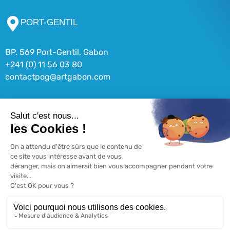
PORT-GENTIL
BP. 569 Port-Gentil, Gabon
+241 (0) 11 56 03 80
contactpog@artgabon.com
LIBREVILLE
BP. 9391 Libreville, Gabon
+241 (0) 11 73 79 40
contactlbv@artgabon.com
© COPYRIGHT 2026 ART GABON